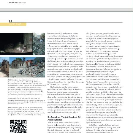
EGE M‹MARLIK 
OCAK 2024
64
ç1&(/(M(
bir standart oluşturulmasına imkân 
olduğunca yapı ve yapı adası bazında 
vermektedir. Simülasyonlarla farklı 
ayrı ayrı tasnif edilerek) saklanmasının; 
sismik hareketlerin yarattığı farklı yıkım 
ve ayaktaki tehlike arz eden yapı ve 
tipleri belirlenmiş, gerçek deprem 
yapı kalıntılarını yıkmak yerine mümkün 
durumları sonucunda oluşan moloz 
olduğunca askıya alarak yerinde 
yığınları ve öncesindeki yapı alanlarının 
tutmanın, yerleşmelerin özgünlüğünün 
karşılaştırılması ile oluşabilecek yığın 
korunabilmesi açısından önemli olduğu 
miktarları ölçülmüştür (Kuny, Schulz ve 
vurgulanmıştır. Bu uyarıları izleyerek 
Hammer, 2013; Gong vd., 2016; Wu vd., 
Kültür ve Turizm Bakanlığı, “kültür 
2016). Döküntü alanının, yarıçapı yapı 
molozu” olarak tanımladığı tescilli yapılara 
yüksekliği olan bir eğri şeklinde azalarak 
ait enkazın ayrıştırılarak depolanması için 
dağıldığı kabul edilmektedir (Akhmadiya, 
Antakya’da ayrı bir alan oluşturmuştur 
2017; Görsel 1-B). Yüksek katlı yapılar için 
(Baturayoğlu Yöney ve Salman, 2023b). 
farklı tasarım standartları gereklidir. Kule, 
Ancak enkaz taşıma, ayrıştırma ve 
gökdelen ve çevre yapılar için kademeli 
depolama işleminin bilimsel yöntemlerle 
yükselme öngörülmekte, 45‘lik açı esas 
gerektiği gibi gerçekleştirildiğini 
alınmakta, en yüksek yapının zirvesinden 
söylemek güçtür (Görsel 3); sayısı 
bu açıyla çekilen bir çizgi çevre yapılar için 
2000’i bulan nitelikli yapıların çok azı 
yükseklik sınırı oluşturmaktadır (“Urban 
için bu işlem uygulanmıştır (Görsel 4). 
Eskişehir Büyükşehir Belediyesi Su ve 
ÜSTTE 
Design Guidelines for High-Rise Buildings 
“Enkaz kazısı” adı verilen bir yöntemle, 
Kanalizasyon İdaresi Genel Müdürlüğü (ESKİ) Arama 
Kurtarma Ekiplerince Hatay Sokaklarında kurtarma 
of Ottawa City”, 201).
yıkılmış yapılardan “kurtarılan” nitelikli 
bölgelerine erişimlerini kısıtlayan durumlara dair çekilmiş 
Bu basit standartlar görmezden 
parçalar son derece sınırlı sayıda kalırken 
fotoğraflar (ESKİ sivil savunma uzmanı ve arama 
kurtarma ekip lideri, Arda Soner Tatlı). Depremin 1. 
gelindiğinde molozların kent sokaklarını 
(Baturayoğlu Yöney ve Salman, 2023b), 
Günü Cumhuriyet Caddesi Antakya Lisesi Önü (sağ), 
kaplaması ve acil durum esnasında 
yeni bir yöntem ürettiğini iddia eden bu 
Depremin 2. Günü akustik ses dinleme ve termal 
ulaşımın imkânsız hale gelmesi, 2023 
çalışmanın etkinliği ve bilimselliği uzmanlar 
görüntüleme çalışmasına giderken (sol). (Görsel 2)
depremleri sonrasında alanda kurtarma 
tarafından sorgulanmaktadır. Genel olarak 
Antakya Kentsel Sit Alanından bir ara sokak (sol; 
çalışmaları yapan ekiplerin karşılaştığı 
başta gelen sorunlar, gerek ilgili merkezi 
fotoğraf, Kenan Kantarcı,10.05.2023) ve enkaz kaldırma 
ciddi bir sorun olmuştur. Arazi araçları ve 
idareler, gerekse merkezi ve yerel idareler 
çalışmalarından bir örnek (sağ; fotoğraf, Kenan Kantarcı, 
10.05.2023). (Görsel 3)
paletli iş makineleriyle dahi molozlardan 
arasında eşgüdüm bulunmaması, gönüllü 
oluşan dağlar aşılamamış, mutlaka açık 
uzmanlık ve sivil toplum örgütlerinin 
Antakya Kültür Enkazı ve Ayrıştırma Merkezi, 
ALTTA 
Güzelburç Mahallesi (ortografik İHA fotoğrafı, Kenan 
olması gereken ana arterlere en kritik 
görüşlerine ve destek taleplerine olumlu 
Kantarcı, 21.09.2023) ve taşınmış kültür varlığı 
saatlerde girilememiştir (Görsel 2).
cevap verilmemesi ve uygulamaların 
niteliğindeki yapı enkazı ve tanımlayıcı tabelası (sol alt; 
mükemmel bir biçimde yürütüldüğü 
fotoğraf, Kenan Kantarcı, 17.04.2023). (Görsel 4)
3. Antakya Tarihi Kentsel Sit 
konusunda basın açıklamaları yapılmasına 
Alanı Enkazı
karşın, alanda izlenen durumun gerçekte 
Anıtlar dâhil 2 bin adeti tescilli ya da 
öyle olmamasıdır.
tescile değer nitelikte yapı barındıran, 
Sokakların geçilebilir hale gelmesi 
toplam 6 bin yapının yer aldığı Antakya 
öncelik taşıdığından ve darlığı pek çok 
Kentsel Sit Alanı, mimari ve dokusal 
bölgede iş makinalarının çalışmasına 
özellikleri ile kentin yeni bölgelerinden 
olanak vermediğinden, halk ve 