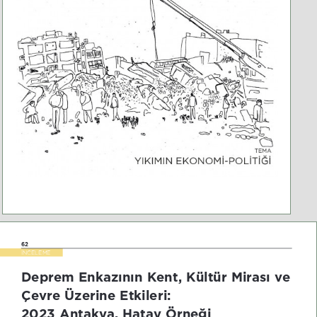
62
ç1&(/(M(
Deprem Enkazının Kent, Kültür Mirası ve 
devre Üzerine Etkileri: 
223 Antakya, Hatay Örneği