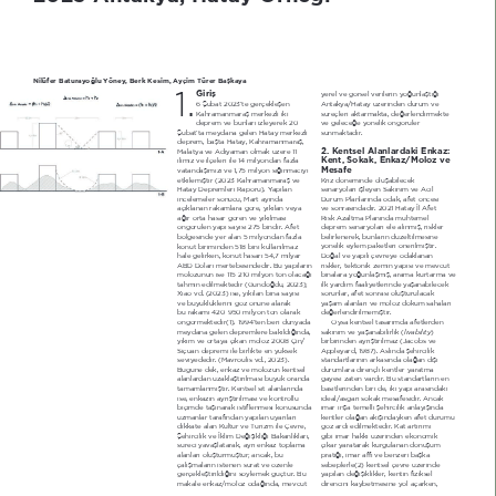
NilüIer Baturayoğlu Yöney, Berk Kesim, Ayçim Türer Başkaya
1.
Giriş
yerel ve görsel verilerin yoğunlaştığı 
6 Şubat 2023’te gerçekleşen 
Antakya/Hatay üzerinden durum ve 
Kahramanmaraş merkezli iki 
süreçleri aktarmakta, değerlendirmekte 
deprem ve bunları izleyerek 20 
ve geleceğe yönelik öngörüler 
sunmaktadır.
Şubat’ta meydana gelen Hatay merkezli 
deprem, başta Hatay, Kahramanmaraş, 
2. Kentsel Alanlardaki Enkaz: 
Malatya ve Adıyaman olmak üzere 11 
Kent, Sokak, Enkaz/Moloz ve 
ilimiz ve ilçeleri ile 14 milyondan fazla 
MesaIe
vatandaşımızı ve 1,75 milyon sığınmacıyı 
etkilemiştir (2023 Kahramanmaraş ve 
Kriz döneminde oluşabilecek 
senaryoları işleyen Sakınım ve Acil 
Hatay Depremleri Raporu). Yapılan 
Durum Planlarında odak, afet öncesi 
incelemeler sonucu, Mart ayında 
açıklanan rakamlara göre, yıkılan veya 
ve sonrasındadır. 2021 Hatay İl Afet 
Risk Azaltma Planında muhtemel 
ağır-orta hasar gören ve yıkılması 
deprem senaryoları ele alınmış, riskler 
öngörülen yapı sayısı 275 bindir. Afet 
bölgesinde yer alan 5 milyondan fazla 
belirlenerek, bunların düzeltilmesine 
yönelik eylem paketleri önerilmiştir. 
konut biriminden 51 bini kullanılmaz 
hale gelirken, konut hasarı 54,7 milyar 
Doğal ve yapılı çevreye odaklanan 
ABD Doları mertebesindedir. Bu yapıların 
riskler, tektonik zemin yapısı ve mevcut 
binalara yoğunlaşmış, arama-kurtarma ve 
molozunun ise 115-210 milyon ton olacağı 
tahmin edilmektedir (Gündoğdu, 2023); 
ilk yardım faaliyetlerinde yaşanabilecek 
;iao vd. (2023) ise, yıkılan bina sayısı 
sorunlar, afet sonrası oluşturulacak 
yaşam alanları ve moloz döküm sahaları 
ve büyüklüklerini göz önüne alarak 
bu rakamı 420-950 milyon ton olarak 
değerlendirilmemiştir.
öngörmektedir(1). 1994’ten beri dünyada 
Oysa kentsel tasarımda afetlerden 
sakınım ve yaşanabilirlik (
) 
meydana gelen depremlere bakıldığında, 
livability
yıkım ve ortaya çıkan moloz 200 Çin/
birbirinden ayrıştırılmaz (Jacobs ve 
Appleyard, 197). Aslında şehircilik 
Siçuan depremi ile birlikte en yüksek 
seviyededir. (Mavroulis vd., 2023). 
standartlarının arkasında olağan dışı 
Bugüne dek, enkaz ve molozun kentsel 
durumlara dirençli kentler yaratma 
gayesi zaten vardır. Bu standartların en 
alanlardan uzaklaştırılması büyük oranda 
tamamlanmıştır. Kentsel sit alanlarında 
basitlerinden biri de, iki yapı arasındaki 
ise, enkazın ayrıştırılması ve kontrollü 
ideal/asgari sokak mesafesidir. Ancak 
imar-inşa temelli şehircilik anlayışında 
biçimde taşınarak istiflenmesi konusunda 
uzmanlar tarafından yapılan uyarıları 
kentler olağan akışındayken afet durumu 
dikkate alan Kültür ve Turizm ile Çevre, 
göz ardı edilmektedir. Kat artırımı 
gibi imar hakkı üzerinden ekonomik 
Şehircilik ve İklim Değişikliği Bakanlıkları, 
süreci yavaşlatarak, ayrı enkaz toplama 
çıkar yaratarak kurgulanan dönüşüm 
alanları oluşturmuştur; ancak, bu 
pratiği, imar affı ve benzeri başka 
çalışmaların istenen sürat ve özenle 
sebeplerle(2) kentsel çevre üzerinde 
gerçekleştirildiğini söylemek güçtür. Bu 
yapılan değişiklikler, kentin fiziksel 
makale enkaz/moloz odağında, mevcut 
direncini kaybetmesine yol açarken, 