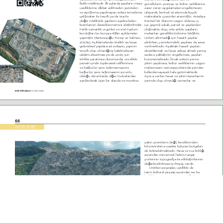
farklı niteliktedir. İlk aylarda yapıların miras 
gönüllülerin çevreye ve kültür varlıklarına 
özelliklerine dikkat edilmeden yürütülen 
zarar veren uygulamaları engellemesini 
ve ayrıştırma yapılmayan enkaz temizleme 
izleyerek, kentsel sit alanında küçük 
çalışmaları ile tescilli ya da tescile 
makinalarla çözümler aranmıştır. Antakya 
değer nitelikteki yapıların ayakta kalan 
Kentsel Sit Alanının özgün dokusu, iç 
kısımlarının desteklenmemesi eleştirilmiştir. 
içe geçmiş sokak, parsel ve yapılardan 
Farklı uzmanlık örgütleri ve sivil toplum 
oluşmakta olup, orta avlulu yapıların 
kuruluşları bu konuya ilişkin açıklamalar 
mekânları genellikle birbirine bitişiktir. 
yapmıştır (Baturayoğlu Yöney ve Salman, 
Önlem alınmadığı için hasarlı yapılar 
2023a). Açıklamalarda nitelikli ve/veya 
yıkılırken, çevrelerindeki yapılara da zarar 
geleneksel yapılara ait enkazın, yapının 
verilmektedir. Ayaktaki hasarlı yapıları 
tescilli olup olmadığına bakılmaksızın 
desteklemek ve/veya askıya almak yerine, 
ulaşımı aksatması ya da çevre için 
sadece yaklaşımın engellemesi, yapıları 
tehlike yaratması durumunda, öncelikle 
korumamaktadır. İtinalı söküm yerine 
parseli içinde toplanarak istiflenmesi 
yıkım yapılması, kültür varlıklarının özgün 
ve başka bir yere taşınmamasının; 
malzemesini restorasyonlarında yeniden 
başka bir yere taşınmasının zorunlu 
kullanılamayacak hale getirmektedir. 
olduğu durumlarda diğer molozlardan 
Ayrıca verilen hasar ve yıkım kararlarının 
ayrıştırılarak (ayrı bir alanda ve mümkün 
yerinde olup olmadığı uzmanlar ve 
EGE M‹MARLIK 
OCAK 2024
66
ç1&(/(M(
yakın çevrelerini değil, kendilerinden 
kilometrelerce uzakta bulunan bölgeleri 
de kirletebilmektedir. Hava ve toz kirliliği 
açısından mevsimsel hâkim rüzgâr 
yönlerinin topografya ile etkileşimlerinin 
değerlendirilmesine ihtiyaç vardır.
Üretken peyzajlar, özellikle de 
tarım kültürel peyzajı açısından ise bu 
kirliliklerin tarım ürünleri aracılığıyla 
ülke genelinde etkiye sahip olabileceği 
görülebilmektedir. Ekonomik açıdan 
kenti ayakta tutacak olan karakteristik 
üretim peyzajlarının, ıslah ve onarım 
teknikleri çerçevesinde daha fazla nitelik 
kaybına uğramadan önce iyileştirilmeye 
başlanması gerekmektedir.
Depolama faaliyetlerinin arazi örtüsü 
ve kullanımıyla etkileşimi kritik öneme 
sahiptir. Erişim kolaylığı için seçilen 
bazı alanların doğa koruma alanlarına 