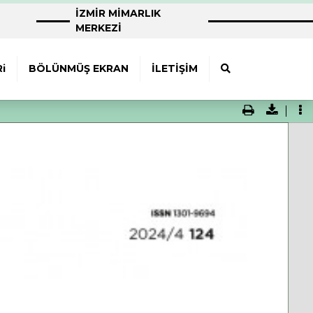
İZMİR MİMARLIK
MERKEZİ
i
BÖLÜNMÜŞ EKRAN
İLETİŞİM
Print
Downloa
To