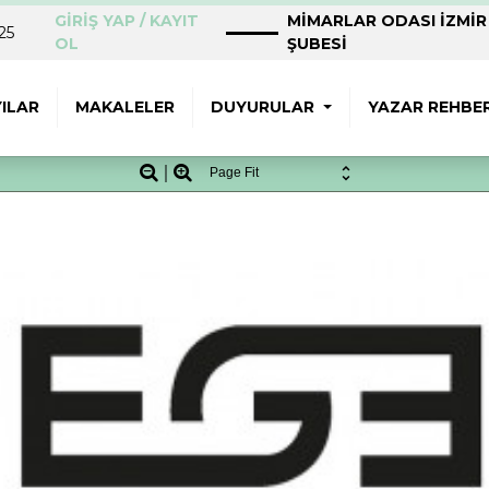
GİRİŞ YAP / KAYIT
MİMARLAR ODASI İZMİR
25
OL
ŞUBESİ
ILAR
MAKALELER
DUYURULAR
YAZAR REHBER
Zoom
Zoom
Out
In