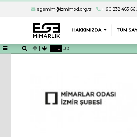
egemim@izmimod.org.tr
+ 90 232 463 66 
HAKKIMIZDA
TÜM SAY
of 3
Toggle
Find
Previous
Next
Sidebar