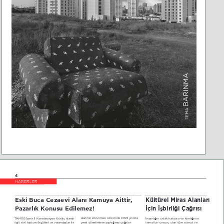
4
+$%E5LE5
Eski Buca Cezaevi Alanı Kamuya Aittir, 
Kültürel Miras Alanları 
Pazarlık Konusu Edilemez
İçin İşbirliği Çağrısı
İnsanlığın ortak hafızası ve kimliğinin 
alanının korunması sürecinde 2022 yılında 
TMMOB İzmir İl Koordinasyon Kurulu olarak 
temel bir unsuru olan tüm somut ve 
yerel yönetimlere yaptığımız çağrılar 
ilgili sivil toplum örgütleri ve vatandaşlar ile 