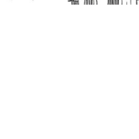
HIZLI LİNKLER
TÜM SAYILAR
DUYURULAR
MAKALE
BÖLÜNMÜŞ EKRAN