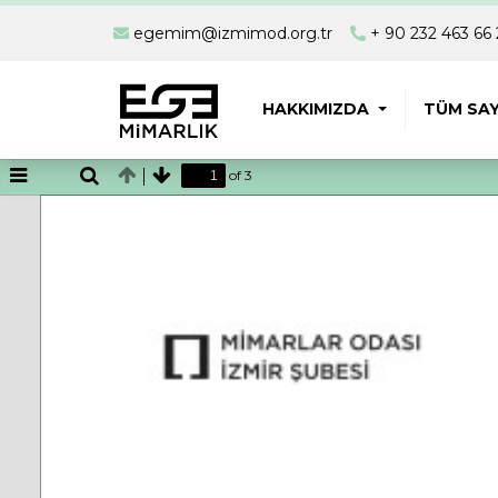
egemim@izmimod.org.tr
+ 90 232 463 66 
HAKKIMIZDA
TÜM SAY
of 3
Toggle
Find
Previous
Next
Sidebar