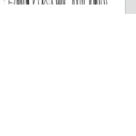
İLETİŞİM
ADRES:
Mimarlar Odası İzmir Şubesi 1474
Sokak No: 9 Alsancak - İZMİR
TELEFON:
+ 90 232 463 66 25
FAX:
+ 90 232 463 52 12