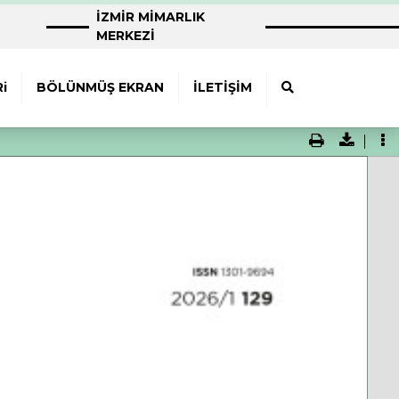
İZMİR MİMARLIK
MERKEZİ
i
BÖLÜNMÜŞ EKRAN
İLETİŞİM
Print
Downloa
To