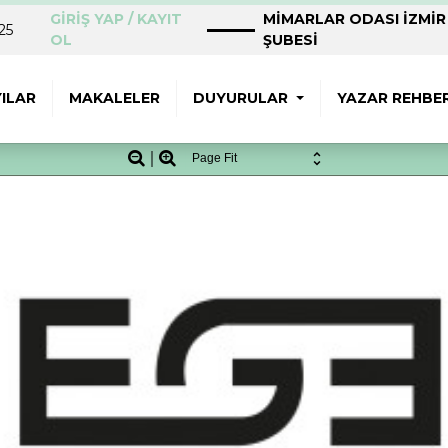
GİRİŞ YAP / KAYIT
MİMARLAR ODASI İZMİR
25
OL
ŞUBESİ
ILAR
MAKALELER
DUYURULAR
YAZAR REHBER
Zoom
Zoom
Out
In