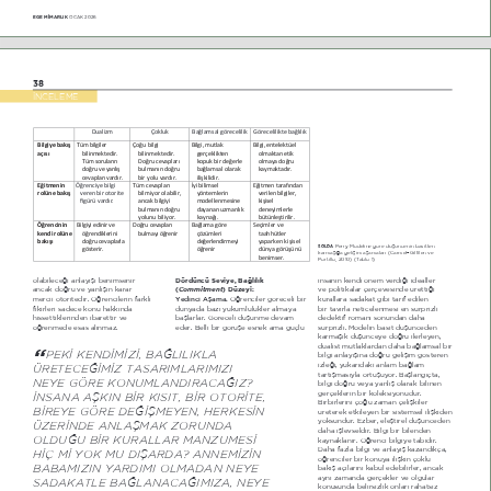
EGE M‹MARLIK 
OCAK 2026
38
İNCELEME
Dualizm
Çokluk
Bağlamsal görecelilik
Görecelilikte bağlılık
ŝůŐŝLJĞ ďĂŬŦƔ 
Tüm bilgiler 
Çoğu bilgi 
Bilgi, mutlak 
Bilgi, entelektüel 
ĂĕŦƐŦ
bilinmektedir. 
bilinmektedir. 
gerçeklikten 
olmaktan etik 
Tüm soruların 
Doğru cevapları
kopuk bir değerle 
olmaya doğru 
doğru ve yanlış 
bulmanın doğru 
bağlamsal olarak 
kaymaktadır.
cevapları vardır.
bir yolu vardır.
ilişkilidir.
ŒŝƚŵĞŶŝŶ 
Öğrenciye bilgi 
Tüm cevapları 
İyi bilimsel 
Eğitmen tarafından 
ƌŽůƺŶĞ ďĂŬŦƔ
veren bir otorite 
bilmiyor olabilir, 
yöntemlerin 
verilen bilgiler, 
figürü vardır.
ancak bilgiyi 
modellenmesine 
kişisel 
bulmanın doğru 
dayanan uzmanlık 
deneyimlerle 
yolunu biliyor.
kaynağı.
bütünleştirilir.
PŒƌĞŶĐŝŶŝŶ 
Bilgiyi edinir ve 
Doğru cevapları 
Bağlama göre 
Seçimler ve 
ŬĞŶĚŝ ƌŽůƺŶĞ 
öğrendiklerini 
bulmayı öğrenir
çözümleri 
taahhütler 
ďĂŬŦƔŦ
doğru cevaplarla 
değerlendirmeyi 
yaparken kişisel 
 Perry Modeline göre düşüncenin basitten 
SOLDA
gösterir.
öğrenir
dünya görüşünü 
karmaşığa gelişim aşamaları (Carmel ̈Gilfilen ve 
benimser.
Portillo, 2010) (Tablo 1).
Dördüncü Seviye, Bağlılık 
olabileceği anlayışı benimsenir 
insanın kendi önem verdiği idealler 
Commitment
(
) Düzeyi:
ancak doğru ve yanlışın karar 
ve politikalar çerçevesinde ürettiği 
Yedinci Aşama.
mercii otoritedir. Öğrencilerin farklı 
kurallara sadakat gibi tarif edilen 
 Öğrenciler göreceli bir 
fikirleri sadece konu hakkında 
bir tavırla neticelenmesi en sürprizli 
dünyada bazı yükümlülükler almaya 
hissettiklerinden ibarettir ve 
dedektif romanı sonundan daha 
başlarlar. Göreceli düşünme devam 
öğrenmede esas alınmaz.
sürprizli. Modelin basit düşünceden 
eder. Belli bir görüşe esnek ama güçlü 
karmaşık düşünceye doğru ilerleyen, 
düalist mutlaklardan daha bağlamsal bir 
“
PEKİ KENDİMİZİ, BAĞLILIKLA 
bilgi anlayışına doğru gelişim gösteren 
izleği, yukarıdaki anlam-bağlam 
ÜRETECEĞİMİZ TASARIMLARIMIZI 
tartışmasıyla örtüşüyor. Başlangıçta, 
NEYE GÖRE KONUMLANDIRACAĞIZ? 
bilgi doğru veya yanlış olarak bilinen 
gerçeklerin bir koleksiyonudur. 
İNSANA AŞKIN BİR KISIT, BİR OTORİTE, 
Birbirlerini çoğu zaman çelişkiler 
BİREYE GÖRE DEĞİŞMEYEN, HERKESİN 
üreterek etkileyen bir sistemsel ilişkiden 
yoksundur. Ezber, eleştirel düşünceden 
ÜZERİNDE ANLAŞMAK ZORUNDA 
daha işlevseldir. Bilgi bir bilenden 
OLDUĞU BİR KURALLAR MANZUMESİ 
kaynaklanır. Öğrenci bilgiye tabidir. 
Daha fazla bilgi ve anlayış kazandıkça, 
HİÇ Mİ YOK MU DIŞARDA? ANNEMİZİN 
öğrenciler bir konuya ilişkin çoklu 
BABAMIZIN YARDIMI OLMADAN NEYE 
bakış açılarını kabul edebilirler, ancak 
aynı zamanda gerçekler ve olgular 
SADAKATLE BAĞLANACAĞIMIZA, NEYE 
konusunda belirsizlik onları rahatsız 