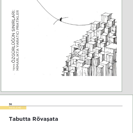
36
İNCELEME
Tabutta 5övaşata