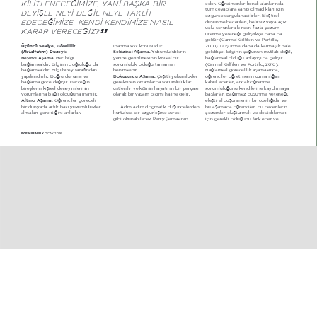
KİLİTLENECEĞİMİZE, YANİ BAŞKA BİR 
eder. Öğretmenler kendi alanlarında 
tüm cevaplara sahip olmadıkları için 
DEYİŞLE NEYİ DEĞİL NEYE TAKLİT 
özgürce sorgulanabilirler. Eleştirel 
EDECEĞİMİZE, KENDİ KENDİMİZE NASIL 
düşünme becerileri, belirsiz veya açık 
”
uçlu sorunlara birden fazla çözüm 
KARAR VERECEĞİZ?
üretme yeteneği geliştikçe daha da 
gelişir (Carmel-Gilfilen ve Portillo, 
Üçüncü Seviye, Görelilik 
2010). Düşünme daha da karmaşık hale 
inanma söz konusudur. 
Relativism
(
) Düzeyi:
Sekizinci Aşama.
geldikçe, bilginin çoğunun mutlak değil, 
 Yükümlülüklerin 
Beşinci Aşama.
 Her bilgi 
yerine getirilmesinin kişisel bir 
bağlamsal olduğu anlayışı da gelişir 
bağlamsaldır. Bilginin doğruluğu da 
(Carmel-Gilfilen ve Portillo, 2010). 
sorumluluk olduğu tamamen 
bağlamsaldır. Bilgi birey tarafından 
Bağlamsal görecelilik aşamasında, 
benimsenir.
Dokuzuncu Aşama.
yapılandırılır. Doğru duruma ve 
 Çeşitli yükümlükler 
öğrenciler öğretmenin uzmanlığını 
bağlama göre değişir. Gerçeğin 
kabul ederler, ancak öğrenme 
gerektiren ortamlarda sorumluluklar 
bireylerin kişisel deneyimlerinin 
sorumluluğunu kendilerine kaydırmaya 
üstlenilir ve kişinin hayatının bir parçası 
yorumlarına bağlı olduğuna inanılır.
başlarlar. Bağımsız düşünme yeteneği, 
olarak bir yaşam biçimi haline gelir.
Altıncı Aşama.
 Öğrenciler göreceli 
eleştirel düşünmenin bir özelliğidir ve 
bir dünyada artık bazı yükümlülükler 
Adım adım dogmatik düşüncelerden 
bu aşamada öğrenciler, bu becerilerin 
almaları gerektiğini anlarlar. 
çözümler oluşturmak ve desteklemek 
kurtulup, bir özgürleşme süreci 
için gerekli olduğunu fark eder ve 
gibi okunabilecek Perry Şemasının, 
EGE M‹MARLIK 
OCAK 2026