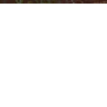
HIZLI LİNKLER
TÜM SAYILAR
DUYURULAR
MAKALE
BÖLÜNMÜŞ EKRAN