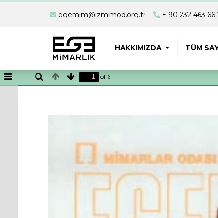
egemim@izmimod.org.tr
+ 90 232 463 66 
HAKKIMIZDA
TÜM SAY
of 6
Toggle
Find
Previous
Next
Sidebar