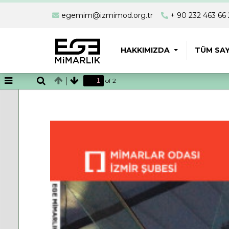
egemim@izmimod.org.tr
+ 90 232 463 66 
HAKKIMIZDA
TÜM SAY
of 2
Toggle
Find
Previous
Next
Sidebar