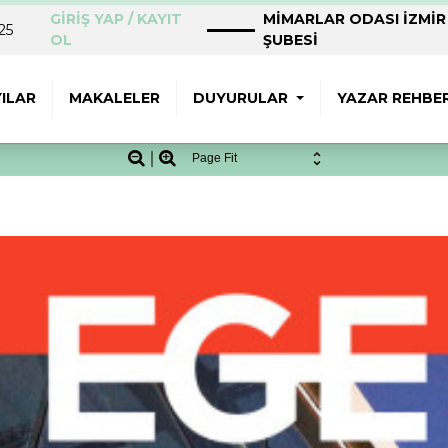
GİRİŞ YAP / KAYIT
MİMARLAR ODASI İZMİR
25
OL
ŞUBESİ
ILAR
MAKALELER
DUYURULAR
YAZAR REHBER
Zoom
Zoom
Out
In