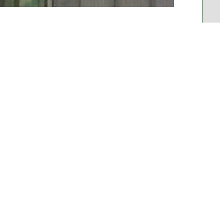
İLETİŞİM
ADRES:
Mimarlar Odası İzmir Şubesi 1474
Sokak No: 9 Alsancak - İZMİR
TELEFON:
+ 90 232 463 66 25
FAX:
+ 90 232 463 52 12