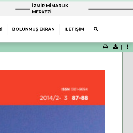
İZMİR MİMARLIK
MERKEZİ
i
BÖLÜNMÜŞ EKRAN
İLETİŞİM
Print
Downloa
To