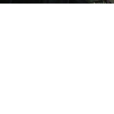
HIZLI LİNKLER
TÜM SAYILAR
DUYURULAR
MAKALE
BÖLÜNMÜŞ EKRAN