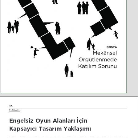
20
MAKALE
Engelsiz Oyun Alanları İçin 
Kapsayıcı Tasarım Yaklaşımı