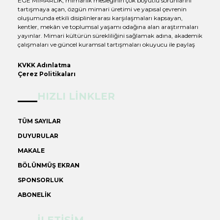
EGE MİMARLIK, mimarlık mesleğinin çok boyutlu sorunlarını
tartışmaya açan, özgün mimari üretimi ve yapısal çevrenin
oluşumunda etkili disiplinlerarası karşılaşmaları kapsayan,
kentler, mekân ve toplumsal yaşamı odağına alan araştırmaları
yayınlar. Mimari kültürün sürekliliğini sağlamak adına, akademik
çalışmaları ve güncel kuramsal tartışmaları okuyucu ile paylaş
KVKK Adınlatma
Çerez Politikaları
HIZLI LİNKLER
TÜM SAYILAR
DUYURULAR
MAKALE
BÖLÜNMÜŞ EKRAN
SPONSORLUK
ABONELİK