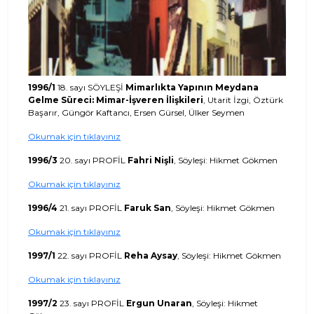
1996/1
18. sayı SÖYLEŞİ
Mimarlıkta Yapının Meydana
Gelme Süreci: Mimar-İşveren İlişkileri
, Utarit İzgi, Öztürk
Başarır, Güngör Kaftancı, Ersen Gürsel, Ülker Seymen
Okumak için tıklayınız
1996/3
20. sayı PROFİL
Fahri Nişli
, Söyleşi: Hikmet Gökmen
Okumak için tıklayınız
1996/4
21. sayı PROFİL
Faruk San
, Söyleşi: Hikmet Gökmen
Okumak için tıklayınız
1997/1
22. sayı PROFİL
Reha Aysay
, Söyleşi: Hikmet Gökmen
Okumak için tıklayınız
1997/2
23. sayı PROFİL
Ergun Unaran
, Söyleşi: Hikmet