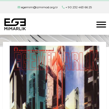
egemim@izmimod.org.tr
+ 90 232 463 66 25