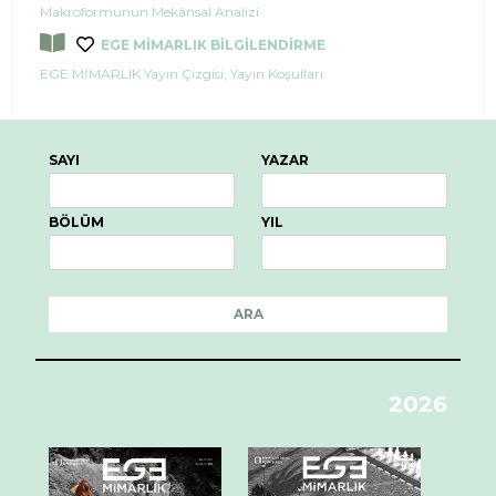
Makroformunun Mekânsal Analizi
EGE MİMARLIK BİLGİLENDİRME
EGE MİMARLIK Yayın Çizgisi, Yayın Koşulları
SAYI
YAZAR
BÖLÜM
YIL
ARA
2026