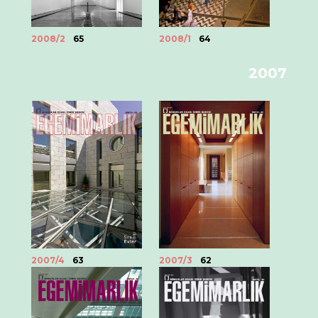
2008/2
65
2008/1
64
2007
2007/4
63
2007/3
62