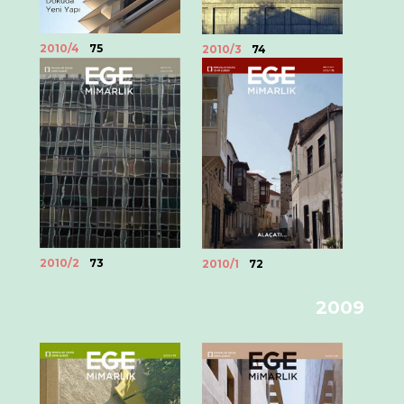
2010/4
75
2010/3
74
2010/2
73
2010/1
72
2009