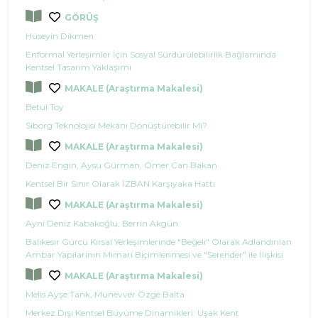
GÖRÜŞ
Hüseyin Dikmen
Enformal Yerleşimler İçin Sosyal Sürdürülebilirlik Bağlamında
Kentsel Tasarım Yaklaşımı
MAKALE (Araştırma Makalesi)
Betül Toy
Siborg Teknolojisi Mekânı Dönüştürebilir Mi?
MAKALE (Araştırma Makalesi)
Deniz Engin, Aysu Gürman, Ömer Can Bakan
Kentsel Bir Sınır Olarak İZBAN Karşıyaka Hattı
MAKALE (Araştırma Makalesi)
Ayni Deniz Kabakoğlu, Berrin Akgün
Balıkesir Gürcü Kırsal Yerleşimlerinde "Beğeli" Olarak Adlandırılan
Ambar Yapılarının Mimari Biçimlenmesi ve "Serender" ile İlişkisi
MAKALE (Araştırma Makalesi)
Melis Ayşe Tank, Münevver Özge Balta
Merkez Dışı Kentsel Büyüme Dinamikleri: Uşak Kent