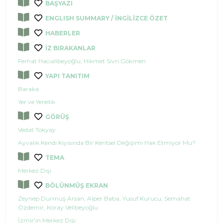
BAŞYAZI
ENGLISH SUMMARY / İNGİLİZCE ÖZET
HABERLER
İZ BIRAKANLAR
Ferhat Hacıalibeyoğlu, Hikmet Sivri Gökmen
YAPI TANITIM
Baraka
Yer ve Yerellik
GÖRÜŞ
Vedat Tokyay
Ayvalık Kendi Kıyısında Bir Kentsel Değişimi Hak Etmiyor Mu?
TEMA
Merkez Dışı
BÖLÜNMÜŞ EKRAN
Zeynep Durmuş Arsan, Alper Baba, Yusuf Kurucu, Semahat
Özdemir, Koray Velibeyoğlu
İzmir'in Merkez Dışı