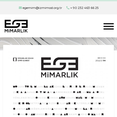
egemim@izmimod.org.tr
+ 90 232 463 66 25