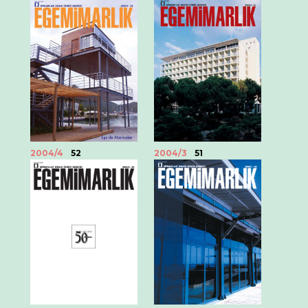
2004/4
52
2004/3
51