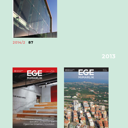
2014/2
87
2013