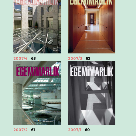
2007/4
63
2007/3
62
2007/2
61
2007/1
60