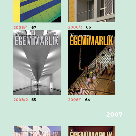
2008/3
66
2008/4
67
2008/2
65
2008/1
64
2007