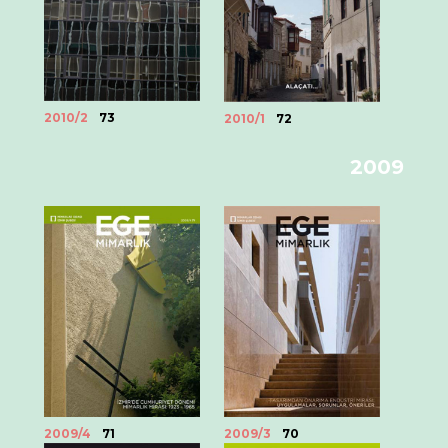
2010/2
73
2010/1
72
2009
2009/4
71
2009/3
70