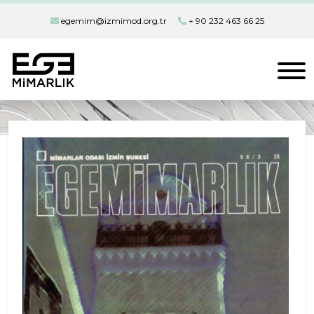
egemim@izmimod.org.tr
+ 90 232 463 66 25