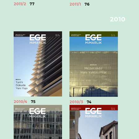
2011/2
77
2011/1
76
2010
2010/4
75
2010/3
74