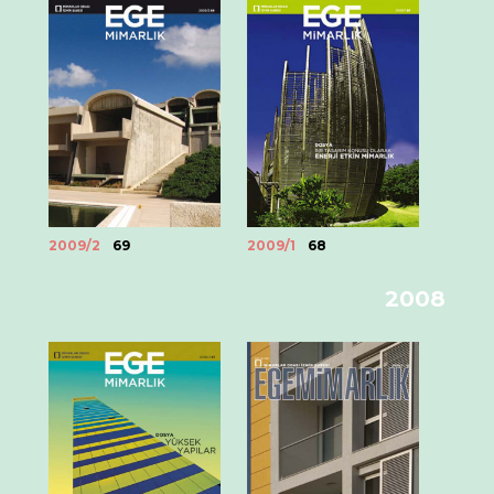
2009/2
69
2009/1
68
2008