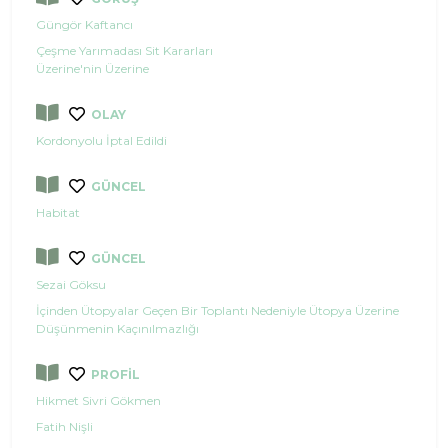
Güngör Kaftancı
Çeşme Yarımadası Sit Kararları
Üzerine'nin Üzerine
OLAY
Kordonyolu İptal Edildi
GÜNCEL
Habitat
GÜNCEL
Sezai Göksu
İçinden Ütopyalar Geçen Bir Toplantı Nedeniyle Ütopya Üzerine
Düşünmenin Kaçınılmazlığı
PROFİL
Hikmet Sivri Gökmen
Fatih Nişli