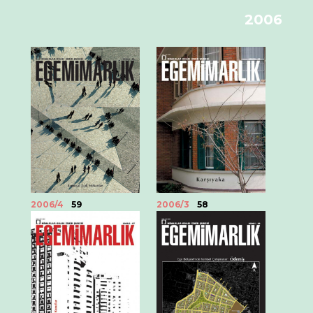
2006
2006/4
59
2006/3
58