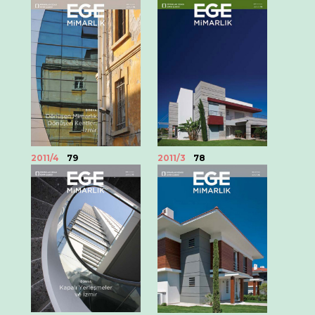
2011/4
79
2011/3
78