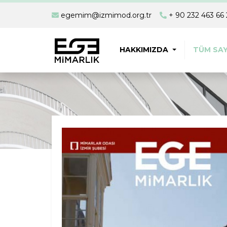
egemim@izmimod.org.tr
+ 90 232 463 66 
HAKKIMIZDA
TÜM SAY