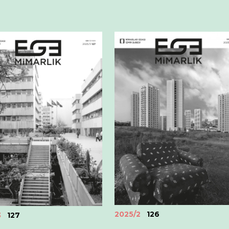
2025/2
126
3
127