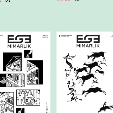
3
123