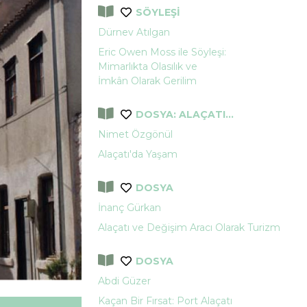
SÖYLEŞİ
Dürnev Atılgan
Eric Owen Moss ile Söyleşi:
Mimarlıkta Olasılık ve
İmkân Olarak Gerilim
DOSYA: ALAÇATI...
Nimet Özgönül
Alaçatı'da Yaşam
DOSYA
İnanç Gürkan
Alaçatı ve Değişim Aracı Olarak Turizm
DOSYA
Abdi Güzer
Kaçan Bir Fırsat: Port Alaçatı