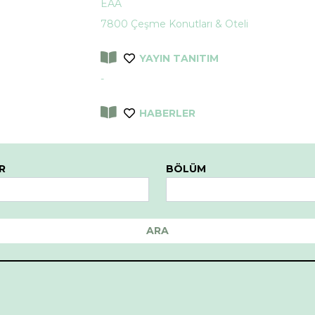
EAA
7800 Çeşme Konutları & Oteli
YAYIN TANITIM
-
HABERLER
R
BÖLÜM
ARA